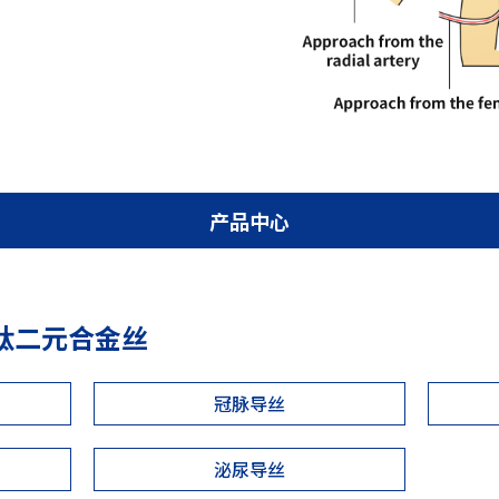
产品中心
 镍钛二元合金丝
冠脉导丝
泌尿导丝