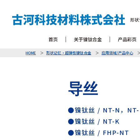
形状
首页
关于镍钛合金
产品彩页
HOME
形状记忆・超弹性镍钛合金
应用领域/产品中心
导丝
●镍钛丝 / NT-N，NT-
●镍钛丝 / NT-K
●镍钛丝 / FHP-NT