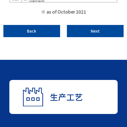
※ as of October 2021
Back
Next
生产工艺