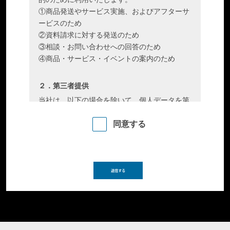
①商品発送やサービス実施、およびアフターサ
ービスのため
②資料請求に対する発送のため
③相談・お問い合わせへの回答のため
④商品・サービス・イベントの案内のため
２．第三者提供
当社は、以下の場合を除いて、個人データを第
三者へ提供することはしません。
同意する
①法令に基づく場合
②人の生命・身体・財産を保護するために必要
で、本人から同意を得ることが難しい場合
③公衆衛生の向上・児童の健全な育成のために
必要で、本人から同意を得ることが難しい場合
④国の機関や地方公共団体、その委託者などに
よる法令事務の遂行にあたって協力する必要が
あり、かつ本人の同意を得ることで事務遂行に
影響が生じる可能性がある場合