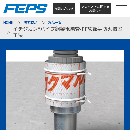
アスベストに関する
お問い合わせ
お問合せ
HOME
防災製品
製品一覧
イチジカン®パイプ鋼製電線管-PF管継手防火措置
工法