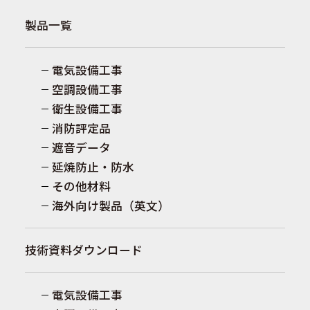
３．開示請求
製品一覧
貴殿の個人情報について、ご本人には、開示・
訂正・削除・利用停止を請求する権利がありま
電気設備工事
す。手続きにあたっては、ご本人確認のうえ対
空調設備工事
応させていただきますが、代理人の場合も可能
です。詳細については、以下までご連絡くださ
衛生設備工事
い。
消防評定品
遮音データ
株式会社古河テクノマテリアル 防災事業部
延焼防止・防水
TEL:
0463-24-9341
その他材料
FAX: 0463-24-9346
海外向け製品（英文）
MAIL：
ftm.bosai.customer-
support@furukawaelectric.com
技術資料ダウンロード
電気設備工事