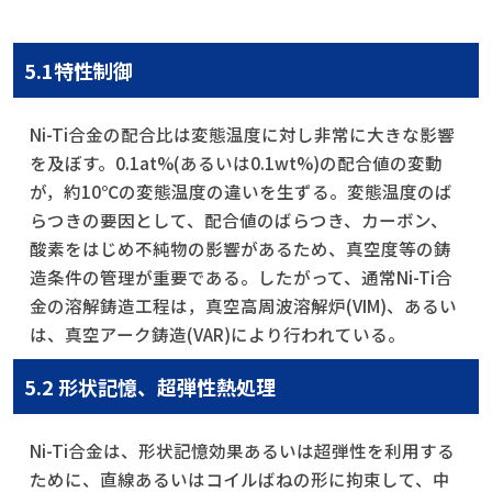
5.1特性制御
Ni-Ti合金の配合比は変態温度に対し非常に大きな影響
を及ぼす。0.1at%(あるいは0.1wt%)の配合値の変動
が，約10℃の変態温度の違いを生ずる。変態温度のば
らつきの要因として、配合値のばらつき、カーボン、
酸素をはじめ不純物の影響があるため、真空度等の鋳
造条件の管理が重要である。したがって、通常Ni-Ti合
金の溶解鋳造工程は，真空高周波溶解炉(VIM)、あるい
は、真空アーク鋳造(VAR)により行われている。
5.2 形状記憶、超弾性熱処理
Ni-Ti合金は、形状記憶効果あるいは超弾性を利用する
ために、直線あるいはコイルばねの形に拘束して、中