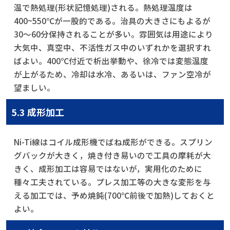
温で熱処理(形状記憶処理)される。熱処理温度は
400~550℃が一股的である。治具の大きさにもよるが
30～60分保持されることが多い。雰囲気は用途により
大気中、真空中、不活性ガス中のいずれかを選択すれ
ばよい。400℃付近で析出挙動や、徐冷では変態温度
が上がるため、冷却は水冷、あるいは、ファン空冷が
望ましい。
5.3 成形加工
Ni-Ti線はコイル成形機でばね成形ができる。スプリン
グバックが大きく，焼き付き易いので工具の摩耗が大
きく、成形加工は容易ではないが，実用化のために
種々工夫されている。プレス加工等の大きな変形を与
える加工では、予め焼鈍(700℃前後で加熱)しておくと
よい。