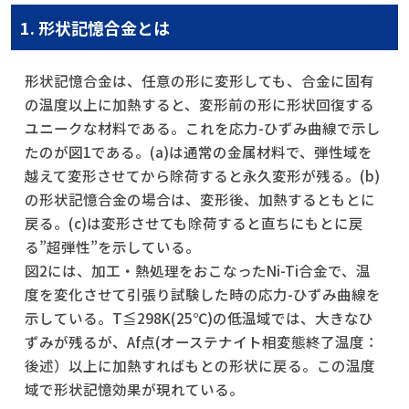
1. 形状記憶合金とは
形状記憶合金は、任意の形に変形しても、合金に固有
の温度以上に加熱すると、変形前の形に形状回復する
ユニークな材料である。これを応力-ひずみ曲線で示し
たのが図1である。(a)は通常の金属材料で、弾性域を
越えて変形させてから除荷すると永久変形が残る。(b)
の形状記憶合金の場合は、変形後、加熱するともとに
戻る。(c)は変形させても除荷すると直ちにもとに戻
る”超弾性”を示している。
図2には、加工・熱処理をおこなったNi-Ti合金で、温
度を変化させて引張り試験した時の応力-ひずみ曲線を
示している。T≦298K(25℃)の低温域では、大きなひ
ずみが残るが、Af点(オーステナイト相変態終了温度：
後述）以上に加熱すればもとの形状に戻る。この温度
域で形状記憶効果が現れている。