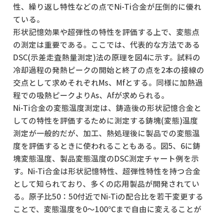
性、繰り返し特性などの点でNi-Ti合金が圧倒的に優れ
ている。
形状記憶効果や超弾性の特性を評価する上で、変態点
の測定は重要である。ここでは、代表的な方法である
DSC(示差走査熱量測定)法の原理を図4に示す。試料の
冷却過程の発熱ピークの開始と終了の点を2本の接線の
交点として求めそれぞれMs、Mfとする。同様に加熱過
程での吸熱ピークよりAs、Afが求められる。
Ni-Ti合金の変態温度測定は、鋳造後の形状記憶合金と
しての特性を評価するために測定する鋳塊(変態)温度
測定が一般的だが、加工、熱処理後に製品での変態温
度を評価するときに使われることもある。図5、6に鋳
塊変態温度、製品変態温度のDSC測定チャート例を示
す。Ni-Ti合金は形状記憶特性、超弾性特性を持つ合金
として知られており、多くの応用製品が開発されてい
る。原子比50：50付近でNi-Tiの配合比を若干変更する
ことで、変態温度を0～100℃まで自由に変えることが