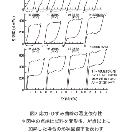
図2 応力-ひずみ曲線の温度依存性
＊図中の点線は試料を変形後、Af点以上に
加熱した場合の形状回復率を表わす