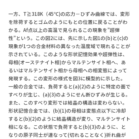
一方、T≧318K（45℃)の応力－ひずみ曲線では、変形
を除荷するとゴムのようにもとの位置に戻ることがわ
かる。Af点以上の高温で見られるこの現象を”超弾
性”という。この図2には、先に示した図1の(b)と(c)の
現象が1つの合金材料の異なった温度域で現れることが
示されている。このような形状記憶効果や超弾性は、
母相(オーステナイト相)からマルテンサイト相へ、あ
るいはマルテンサイト相から母相への相変態によって
発現する。この変形の様式を図3に模型的に示した。
一般の合金では、負荷すると(a)(2)のように特定の面で
すべりが生じ、(a)(3)のようにせん断ひずみが生じる。
また、このすべり変形では結晶の構造は変わらない。
形状記憶合金では、(b)(1)の母相は変態点以下に冷却
すると(b)(2)のように結晶構造が変り、マルテンサイト
相になる。この状態で負荷すると(b)(3)のように、と
なりの原子同士が連なって(切れることなく)折れ曲が